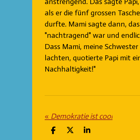
anstrengend. Das sagte Papi,
als er die fünf grossen Tasc
durfte. Mami sagte dann, da
"nachtragend" war und endlic
Dass Mami, meine Schwester 
lachten, quotierte Papi mit ei
Nachhaltigkeit!"
«
Demokratie ist cool
T
T
T