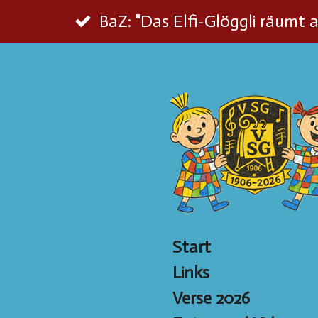
Zum
BaZ: "Das Elfi-Glöggli räumt 
Hauptinhalt
springen
Start
Links
Verse 2026