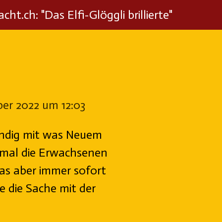
cht.ch: "Das Elfi-Glöggli brillierte"
er 2022 um 12:03
ändig mit was Neuem
t mal die Erwachsenen
 das aber immer sofort
 die Sache mit der