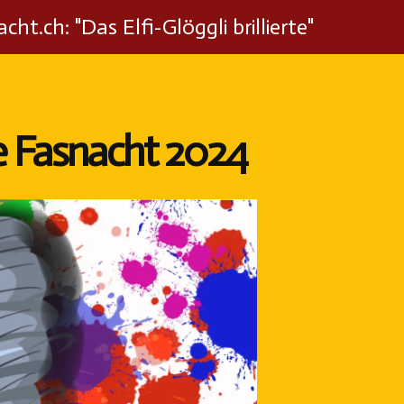
cht.ch: "Das Elfi-Glöggli brillierte"
se Fasnacht 2024