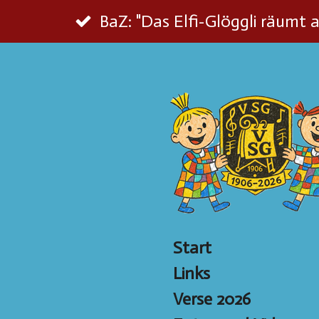
Zum
BaZ: "Das Elfi-Glöggli räumt 
Hauptinhalt
springen
Start
Links
Verse 2026