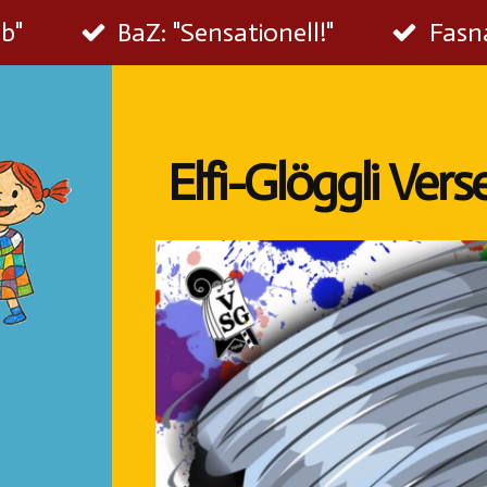
ab"
BaZ: "Sensationell!"
Fasna
Elfi-Glöggli Ver